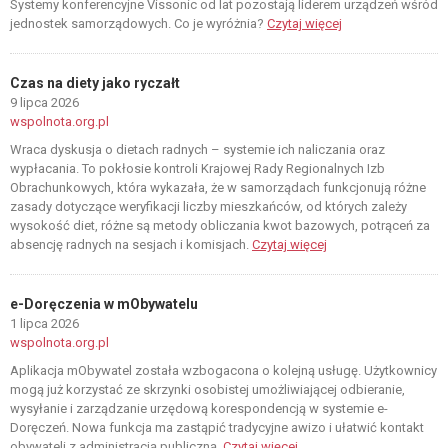
Systemy konferencyjne Vissonic od lat pozostają liderem urządzeń wśród
jednostek samorządowych. Co je wyróżnia?
Czytaj więcej
Czas na diety jako ryczałt
9 lipca 2026
wspolnota.org.pl
Wraca dyskusja o dietach radnych – systemie ich naliczania oraz
wypłacania. To pokłosie kontroli Krajowej Rady Regionalnych Izb
Obrachunkowych, która wykazała, że w samorządach funkcjonują różne
zasady dotyczące weryfikacji liczby mieszkańców, od których zależy
wysokość diet, różne są metody obliczania kwot bazowych, potrąceń za
absencję radnych na sesjach i komisjach.
Czytaj więcej
e-Doręczenia w mObywatelu
1 lipca 2026
wspolnota.org.pl
Aplikacja mObywatel została wzbogacona o kolejną usługę. Użytkownicy
mogą już korzystać ze skrzynki osobistej umożliwiającej odbieranie,
wysyłanie i zarządzanie urzędową korespondencją w systemie e-
Doręczeń. Nowa funkcja ma zastąpić tradycyjne awizo i ułatwić kontakt
obywateli z administracją publiczną.
Czytaj więcej