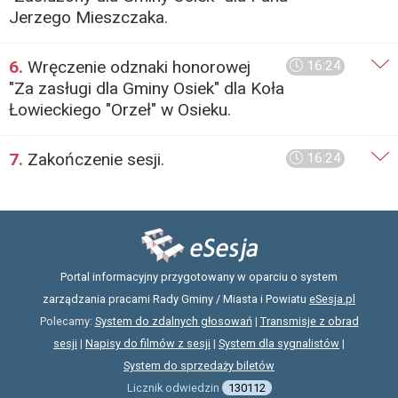
Jerzego Mieszczaka.
6.
Wręczenie odznaki honorowej
16:24
"Za zasługi dla Gminy Osiek" dla Koła
Łowieckiego "Orzeł" w Osieku.
7.
Zakończenie sesji.
16:24
Portal informacyjny przygotowany w oparciu o system
zarządzania pracami Rady Gminy / Miasta i Powiatu
eSesja.pl
Polecamy:
System do zdalnych głosowań
|
Transmisje z obrad
sesji
|
Napisy do filmów z sesji
|
System dla sygnalistów
|
System do sprzedaży biletów
Licznik odwiedzin
130112