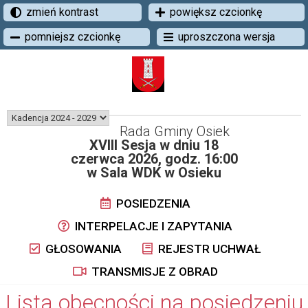
zmień kontrast
powiększ czcionkę
pomniejsz czcionkę
uproszczona wersja
Rada Gminy Osiek
XVIII Sesja w dniu 18
czerwca 2026, godz. 16:00
w Sala WDK w Osieku
POSIEDZENIA
INTERPELACJE I ZAPYTANIA
GŁOSOWANIA
REJESTR UCHWAŁ
TRANSMISJE Z OBRAD
Lista obecności na posiedzeniu