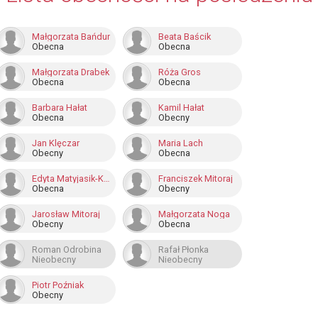
Małgorzata Bańdur
Beata Baścik
Obecna
Obecna
Małgorzata Drabek
Róża Gros
Obecna
Obecna
Barbara Hałat
Kamil Hałat
Obecna
Obecny
Jan Klęczar
Maria Lach
Obecny
Obecna
Edyta Matyjasik-Kulig
Franciszek Mitoraj
Obecna
Obecny
Jarosław Mitoraj
Małgorzata Noga
Obecny
Obecna
Roman Odrobina
Rafał Płonka
Nieobecny
Nieobecny
Piotr Poźniak
Obecny